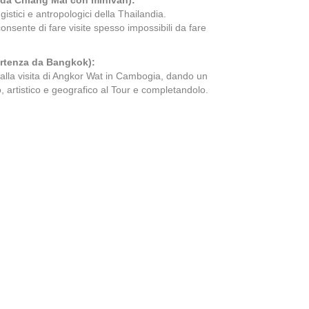
 da Chiang Mai con minivan):
istici e antropologici della Thailandia.
consente di fare visite spesso impossibili da fare
partenza da Bangkok):
alla visita di Angkor Wat in Cambogia,
dando un
o, artistico e geografico al Tour e completandolo.