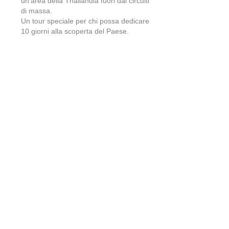
un'area della Thailandia fuori dai circuiti
di massa.
Un tour speciale per chi possa dedicare
10 giorni alla scoperta del Paese.