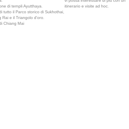
a.
vi possa interessare di più con un
one di templi Ayutthaya.
itinerario e visite ad hoc.
di tutto il Parco storico di Sukhothai,
 Rai e il Triangolo d'oro.
 di Chiang Mai