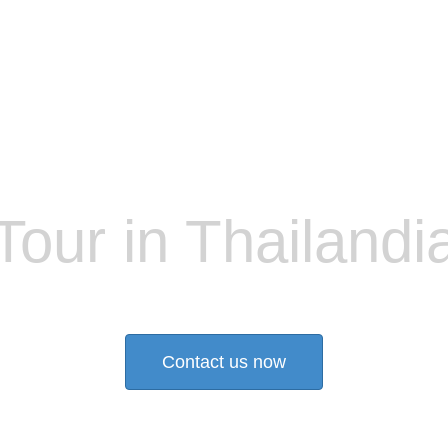
Tour in Thailandi
Tour della Thailandia del Nord- Tour della Giungla-Elefanti
Tour privati per coppie- gruppi privati- Viaggi di nozze- Famiglie
Contact us now