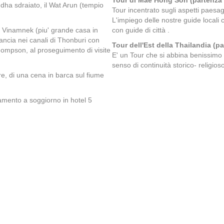
Tour di Mae Hong Son (partenza
dha sdraiato, il Wat Arun (tempio
Tour incentrato sugli aspetti paesagg
L'impiego delle nostre guide locali 
a Vinamnek (piu' grande casa in
con guide di città .
ancia nei canali di Thonburi con
Tour dell'Est della Thailandia (
Thompson, al proseguimento di visite
E' un Tour che si abbina benissimo 
senso di continuità storico- religios
, di una cena in barca sul fiume
amento a soggiorno in hotel 5