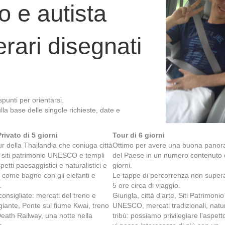
o e autista
erari disegnati
punti per orientarsi.
la base delle singole richieste, date e
rivato di 5 giorni
Tour di 6 giorni
r della Thailandia che coniuga città
Ottimo per avere una buona panor
, siti patrimonio UNESCO e templi
del Paese in un numero contenuto 
petti paesaggistici e naturalistici e
giorni.
tà come bagno con gli elefanti e
Le tappe di percorrenza non super
.
5 ore circa di viaggio.
 consigliate: mercati del treno e
Giungla, città d’arte, Siti Patrimonio
giante, Ponte sul fiume Kwai, treno
UNESCO, mercati tradizionali, natu
Death Railway, una notte nella
tribù: possiamo privilegiare l’aspett