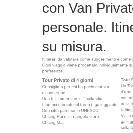
con Van Privat
personale. Itin
su misura.
Itinerari da valutare come suggerimenti e come s
Ogni viaggio viene progettato individualmente sul
preferenze.
Tour P
Tour Privato di 4 giorni
Un Tou
Consigliato per chi ha pochi giorni a
d'arte
disposizione.
con as
Una full immersion in Thailandia:
attivi
I famosi mercati del treno e galleggiante.
rafting
Due città patrimonio UNESCO.
Visite
Chiang Rai e il Triangolo d'oro.
galleg
Chiang Mai.
sulla 